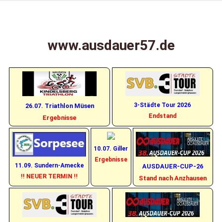
Zum
X 1 2
Ausdauer57
Inhalt
springen
www.ausdauer57.de
– Laufen in
SI, AK, OE
und darüber
3-Städte Tour 2026
26.07. Triathlon Müsen
Endstand
Ergebnisse
hinaus
10.07. Giller
Ergebnisse
11.09. Sundern-Amecke
AUSDAUER-CUP-26
!! NEUER TERMIN !!
Stand nach Anzhausen