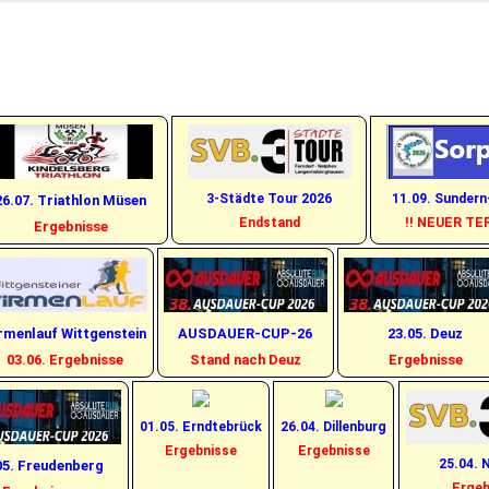
in SI, AK, OE und darüber 
3-Städte Tour 2026
11.09. Sunder
26.07. Triathlon Müsen
Endstand
!! NEUER TER
Ergebnisse
rmenlauf Wittgenstein
AUSDAUER-CUP-26
23.05. Deuz
03.06. Ergebnisse
Stand nach Deuz
Ergebnisse
01.05. Erndtebrück
26.04. Dillenburg
Ergebnisse
Ergebnisse
25.04. 
05. Freudenberg
Ergeb