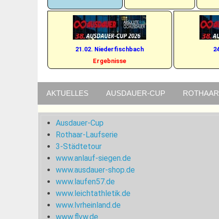
21.02. Niederfischbach
2
Ergebnisse
AKTUELLES
AUSDAUER-CUP
ROTHAAR
Ausdauer-Cup
Rothaar-Laufserie
3-Städtetour
www.anlauf-siegen.de
www.ausdauer-shop.de
www.laufen57.de
www.leichtathletik.de
www.lvrheinland.de
www.flvw.de