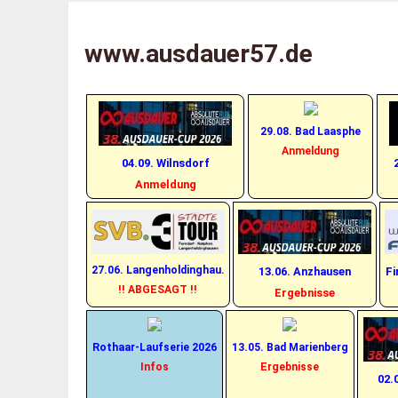
Zum
X 1 2
Ausdauer57 – Laufen 
Inhalt
www.ausdauer57.de
springen
29.08. Bad Laasphe
Anmeldung
04.09. Wilnsdorf
Anmeldung
27.06. Langenholdinghau.
13.06. Anzhausen
Fi
!! ABGESAGT !!
Ergebnisse
Rothaar-Laufserie 2026
13.05. Bad Marienberg
Infos
Ergebnisse
02.