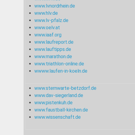
www.lvnordrhein.de
www.hlv.de
www.lv-pfalz.de
www.oelv.at
www.iaaf.org
www.laufreport.de
www.lauftipps.de
www.marathon.de
www.triathlon-online.de
wwww.laufen-in-koeln.de
www.sternwarte-betzdorf.de
www.dav-siegerland.de
www.pistenkuh.de
www.faustball-kirchen.de
www.wissenschaft.de