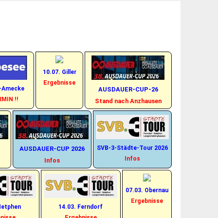
hinaus
10.07. Giller
Ergebnisse
n-Amecke
AUSDAUER-CUP-26
MIN !!
Stand nach Anzhausen
SVB-3-Städte-Tour 2026
AUSDAUER-CUP 2026
Infos
Infos
07.03. Obernau
Ergebnisse
Netphen
14.03. Ferndorf
nisse
Ergebnisse