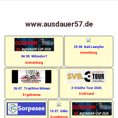
Zum
X 1 2
Ausdauer57
Inhalt
springen
www.ausdauer57.de
– Laufen in
SI, AK, OE
29.08. Bad Laasphe
Anmeldung
und darüber
04.09. Wilnsdorf
Anmeldung
hinaus
3-Städte Tour 2026
26.07. Triathlon Müsen
Endstand
Ergebnisse
10.07. Giller
Ergebnisse