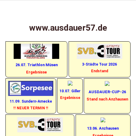
Zum
X 1 2
Ausdauer57
Inhalt
springen
www.ausdauer57.de
– Laufen in
SI, AK, OE
und darüber
3-Städte Tour 2026
26.07. Triathlon Müsen
Endstand
Ergebnisse
hinaus
10.07. Giller
AUSDAUER-CUP-26
Ergebnisse
Stand nach Anzhausen
11.09. Sundern-Amecke
!! NEUER TERMIN !!
13.06. Anzhausen
Ergebnisse